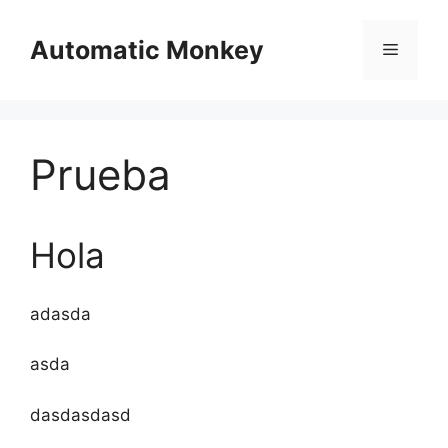
Saltar
al
Automatic Monkey
Menú
contenido
Prueba
Hola
adasda
asda
dasdasdasd