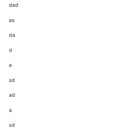
dad
as
da
d
a
sd
ad
a
sd